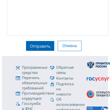
Отмена
Отправить
Программные
Обратная
средства
связь
Перечень
Контакты
обязательных
Подписка
требований
на
Противодействие
новости
коррупции
Об
Госслужба
использовании
в ФНС
информации