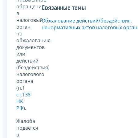
обращение
Связанные темы
в
налоговый
Обжалование действий/бездействия,
орган
ненормативных актов налоговых орган
по
обжалованию
документов
или
действий
(бездействия)
налогового
органа
(п.1
ст.138
НК
РФ
).
Жалоба
подается
в