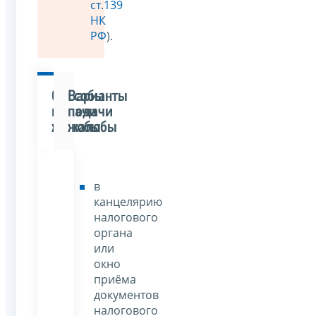
ст.139
НК
РФ
).
Способы
Варианты
подачи
подачи
жалобы
жалобы
в
канцелярию
налогового
органа
или
окно
приёма
документов
налогового