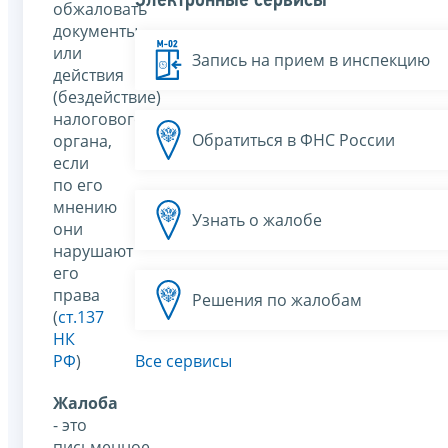
Электронные сервисы
обжаловать
документы
или
Запись на прием в инспекцию
действия
(бездействие)
налогового
Обратиться в ФНС России
органа,
если
по его
мнению
Узнать о жалобе
они
нарушают
его
права
Решения по жалобам
(
ст.137
НК
РФ
)
Все сервисы
Жалоба
- это
письменное