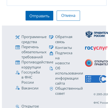
Отмена
Отправить
Программные
Обратная
средства
связь
Перечень
Контакты
обязательных
Подписка
требований
на
Противодействие
новости
коррупции
Об
Госслужба
использовании
в ФНС
информации
России
сайта
Вакансии
Общественный
совет
© 2005-202
ФНС Росси
Открытое