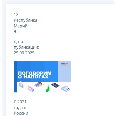
12
Республика
Марий
Эл
Дата
публикации:
25.09.2025
С 2021
года в
России