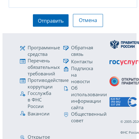
Отмена
Отправить
Программные
Обратная
средства
связь
Перечень
Контакты
обязательных
Подписка
требований
на
Противодействие
новости
коррупции
Об
Госслужба
использовании
в ФНС
информации
России
сайта
Вакансии
Общественный
совет
© 2005-202
ФНС Росси
Открытое