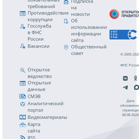
Подписка
требований
на
Противодействие
новости
коррупции
Об
Госслужба
использовании
в ФНС
информации
России
сайта
Вакансии
Общественный
совет
© 2005-202
ФНС Росси
Открытое
ведомство
Открытые
данные
СМЭВ
Дата
Аналитический
обновлени
портал
страницы
08.08.2026
Видеоматериалы
Карта
сайта
RSS