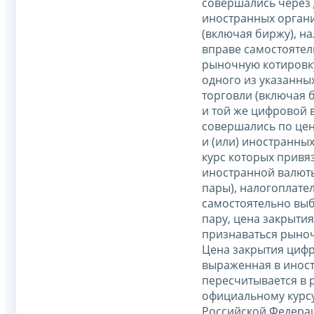
совершались через 
иностранных органи
(включая биржу), н
вправе самостоятел
рыночную котировк
одного из указанны
торговли (включая б
и той же цифровой 
совершались по цен
и (или) иностранны
курс которых привяз
иностранной валюты
пары), налогоплате
самостоятельно выб
пару, цена закрытия
признаваться рыно
Цена закрытия циф
выраженная в иност
пересчитывается в 
официальному курс
Российской Федера