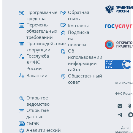
Программные
Обратная
средства
связь
Перечень
Контакты
обязательных
Подписка
требований
на
Противодействие
новости
коррупции
Об
Госслужба
использовании
в ФНС
информации
России
сайта
Вакансии
Общественный
совет
© 2005-202
ФНС Росси
Открытое
ведомство
Открытые
данные
СМЭВ
Дата
Аналитический
обновлени