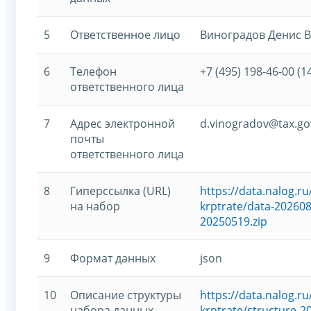
5
Ответственное лицо
Виноградов Денис 
6
Телефон
+7 (495) 198-46-00 (1
ответственного лица
7
Адрес электронной
d.vinogradov@tax.go
почты
ответственного лица
8
Гиперссылка (URL)
https://data.nalog.
на набор
krptrate/data-202608
20250519.zip
9
Формат данных
json
10
Описание структуры
https://data.nalog.
набора данных
krptrate/structure-2