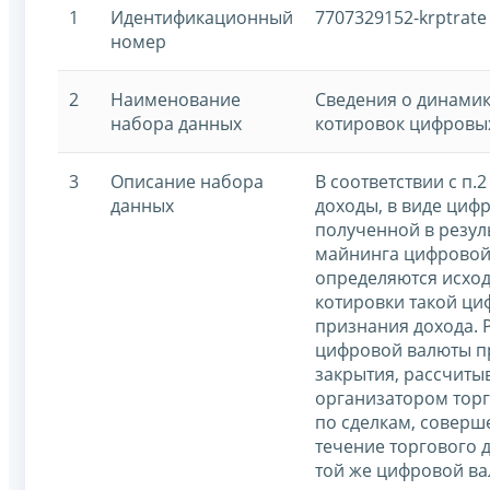
1
Идентификационный
7707329152-krptrate
номер
2
Наименование
Сведения о динами
набора данных
котировок цифровы
3
Описание набора
В соответствии с п.2
данных
доходы, в виде циф
полученной в резул
майнинга цифровой
определяются исхо
котировки такой ци
признания дохода.
цифровой валюты п
закрытия, рассчит
организатором торг
по сделкам, соверш
течение торгового д
той же цифровой ва