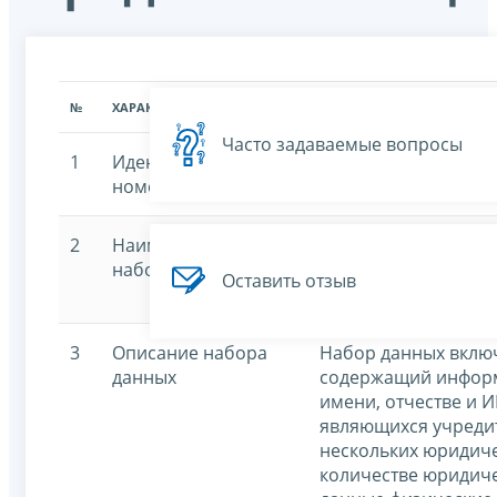
№
ХАРАКТЕРИСТИКА
ЗНАЧЕНИЕ ХАРАКТЕРИСТИК
Часто задаваемые вопросы
1
Идентификационный
7707329152-massfou
номер
2
Наименование
Сведения о физичес
набора данных
являющихся учреди
Оставить отзыв
нескольких юридиче
3
Описание набора
Набор данных включ
данных
содержащий инфор
имени, отчестве и 
являющихся учреди
нескольких юридичес
количестве юридиче