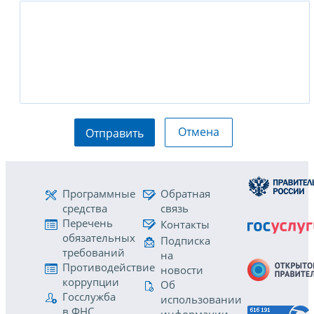
Отмена
Отправить
Программные
Обратная
средства
связь
Перечень
Контакты
обязательных
Подписка
требований
на
Противодействие
новости
коррупции
Об
Госслужба
использовании
в ФНС