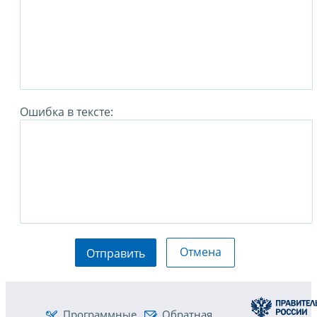
Ошибка в тексте:
Отмена
Отправить
Программные
Обратная