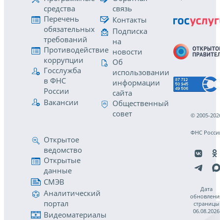
средства
связь
Перечень
Контакты
обязательных
Подписка
требований
на
Противодействие
новости
коррупции
Об
Госслужба
использовании
в ФНС
информации
России
сайта
Вакансии
Общественный
совет
© 2005-202
ФНС Росси
Открытое
ведомство
Открытые
данные
СМЭВ
Дата
Аналитический
обновлени
портал
страницы
06.08.2026
Видеоматериалы