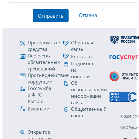
Отмена
Отправить
Программные
Обратная
средства
связь
Перечень
Контакты
обязательных
Подписка
требований
на
Противодействие
новости
коррупции
Об
Госслужба
использовании
в ФНС
информации
России
сайта
Вакансии
Общественный
совет
© 2005-202
ФНС Росси
Открытое
ведомство