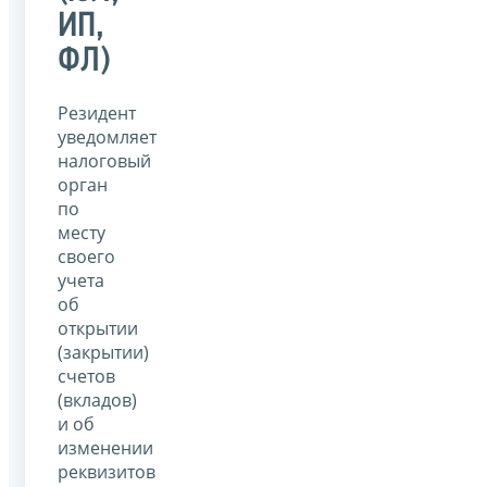
ИП,
ФЛ)
Резидент
уведомляет
налоговый
орган
по
месту
своего
учета
об
открытии
(закрытии)
счетов
(вкладов)
и об
изменении
реквизитов