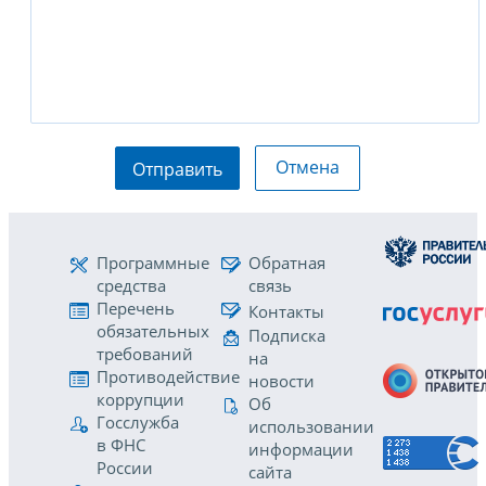
Отмена
Отправить
Программные
Обратная
средства
связь
Перечень
Контакты
обязательных
Подписка
требований
на
Противодействие
новости
коррупции
Об
Госслужба
использовании
в ФНС
информации
России
сайта