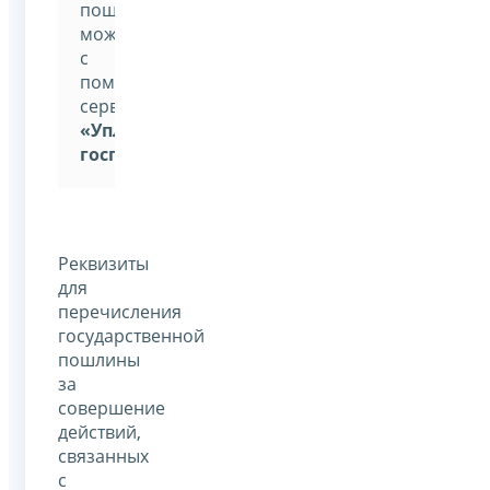
пошлину
можно
с
помощью
сервиса
«Уплата
госпошлины»
Реквизиты
для
перечисления
государственной
пошлины
за
совершение
действий,
связанных
с