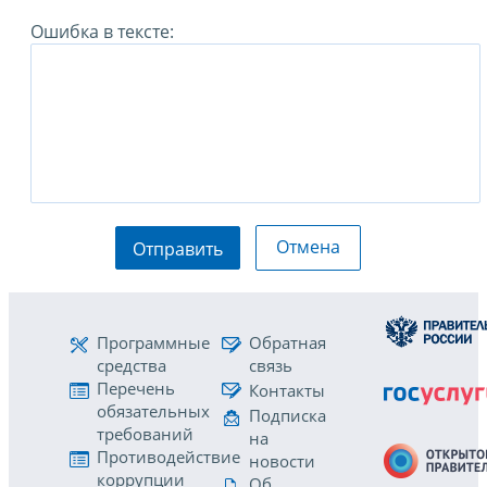
Ошибка в тексте:
Отмена
Отправить
Программные
Обратная
средства
связь
Перечень
Контакты
обязательных
Подписка
требований
на
Противодействие
новости
коррупции
Об