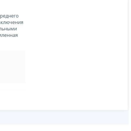
среднего
аключения
ельными
силенная