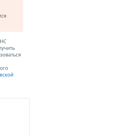
тся
ФНС
лучить
зоваться
ого
ческой