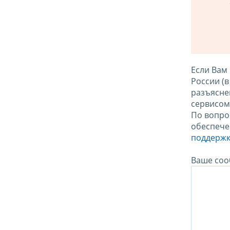
Если Вам
России (
разъясне
сервисо
По вопро
обеспече
поддержк
Ваше соо