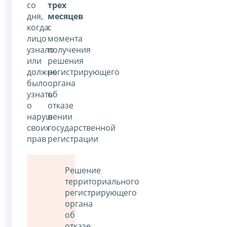
со
трех
дня,
месяцев
когда
с
лицо
момента
узнало
получения
или
решения
должно
регистрирующего
было
органа
узнать
об
о
отказе
нарушении
в
своих
государственной
прав
регистрации
Решение
территориального
регистрирующего
органа
об
отказе