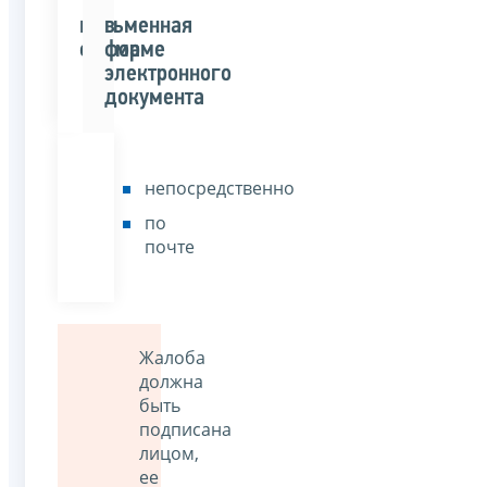
письменная
в
форма
форме
электронного
документа
непосредственно
по
почте
Жалоба
должна
быть
подписана
лицом,
ее