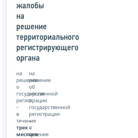
жалобы
на
решение
территориального
регистрирующего
органа
на
на
решение
решение
о
об
государственной
отказе
регистрации
в
–
государственной
в
регистрации
течение
–
трех
в
месяцев
течение