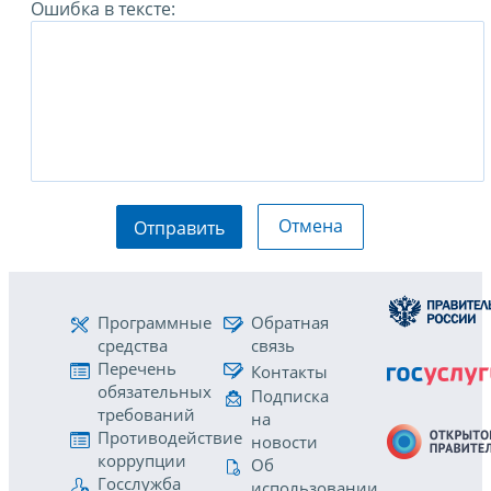
Ошибка в тексте:
Отмена
Отправить
Программные
Обратная
средства
связь
Перечень
Контакты
обязательных
Подписка
требований
на
Противодействие
новости
коррупции
Об
Госслужба
использовании