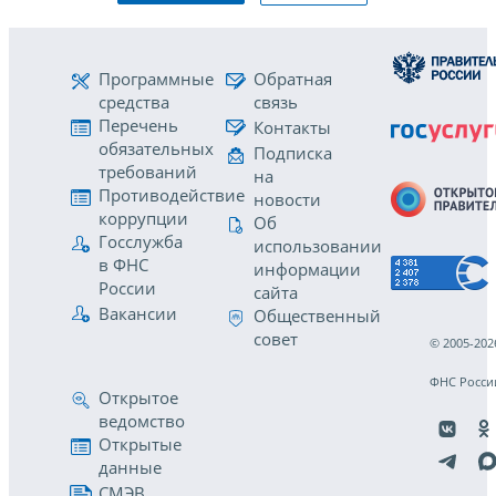
Программные
Обратная
средства
связь
Перечень
Контакты
обязательных
Подписка
требований
на
Противодействие
новости
коррупции
Об
Госслужба
использовании
в ФНС
информации
России
сайта
Вакансии
Общественный
совет
© 2005-202
ФНС Росси
Открытое
ведомство
Открытые
данные
СМЭВ