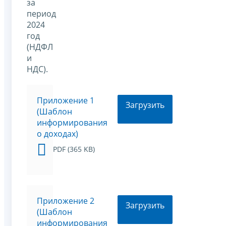
за
период
2024
год
(НДФЛ
и
НДС).
Приложение 1
Загрузить
(Шаблон
информирования
о доходах)
PDF (365 KB)
Приложение 2
Загрузить
(Шаблон
информирования