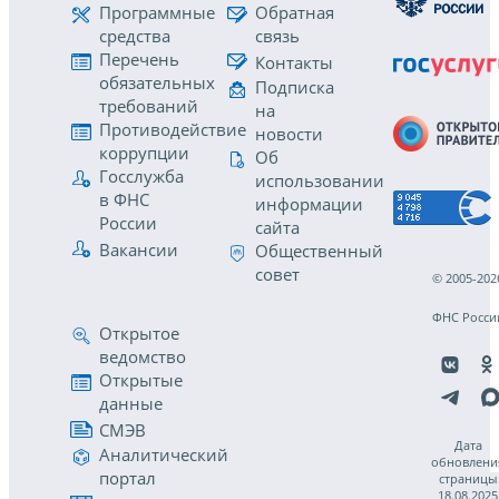
Программные
Обратная
средства
связь
Перечень
Контакты
обязательных
Подписка
требований
на
Противодействие
новости
коррупции
Об
Госслужба
использовании
в ФНС
информации
России
сайта
Вакансии
Общественный
совет
© 2005-202
ФНС Росси
Открытое
ведомство
Открытые
данные
СМЭВ
Дата
Аналитический
обновлени
портал
страницы
18.08.2025