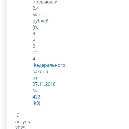
превысили
2,4
млн
рублей
(п.
8
ч.
2
ст.
4
Федерального
закона
от
27.11.2018
№
422-
ФЗ
).
С
августа
2025