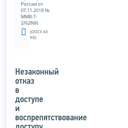
России от
07.11.2018 №
ММВ-7-
2/628@)
(DOCX 43
КБ)
Незаконный
отказ
в
доступе
и
воспрепятствование
доступу