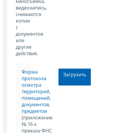
киносъемка,
видеозапись,
снимаются
копии
с
документов
или
другие
действия.
Форма
Загрузить
протокола
осмотра
территорий,
помещений,
документов,
предметов
(приложение
№ 16 к
приказу ФНС