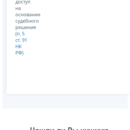
доступ
на
основании
судебного
решения
(
п. 5
ст. 91
НК
РФ
)