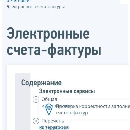
отчётности
Электронные счета-фактуры
Электронные
счета-фактуры
Содержание
Электронные сервисы
Общая
информация
Проверка корректности заполн
счетов-фактур
Перечень
операторов
Все сервисы