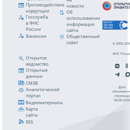
Противодействие
новости
коррупции
Об
Госслужба
использовании
в ФНС
информации
России
сайта
Вакансии
Общественный
совет
© 2005-202
ФНС Росси
Открытое
ведомство
Открытые
данные
СМЭВ
Дата
Аналитический
обновлени
портал
страницы
06.08.2026
Видеоматериалы
Карта
сайта
RSS