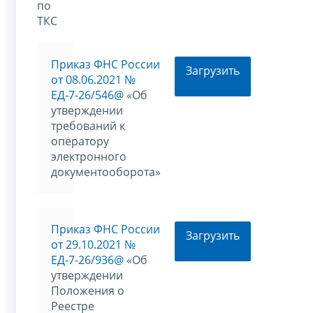
по
ТКС
Приказ ФНС России
Загрузить
от 08.06.2021 №
ЕД-7-26/546@
«Об
утверждении
требований к
оператору
электронного
документооборота»
Приказ ФНС России
Загрузить
от 29.10.2021 №
ЕД-7-26/936@
«Об
утверждении
Положения о
Реестре