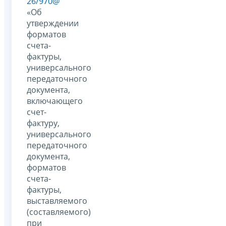
26/970@
«Об
утверждении
форматов
счета-
фактуры,
универсального
передаточного
документа,
включающего
счет-
фактуру,
универсального
передаточного
документа,
форматов
счета-
фактуры,
выставляемого
(составляемого)
при