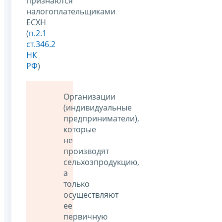
признаются
налогоплательщиками
ЕСХН
(
п.2.1
ст.346.2
НК
РФ
)
Организации
(индивидуальные
предприниматели),
которые
не
производят
сельхозпродукцию,
а
только
осуществляют
ее
первичную