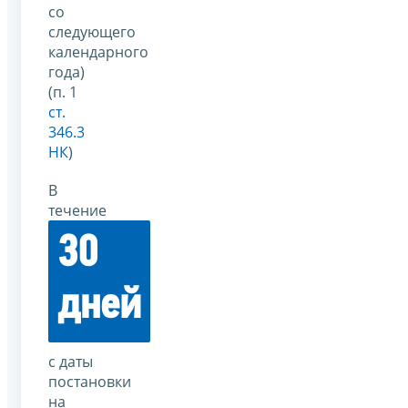
со
следующего
календарного
года)
(п. 1
ст.
346.3
НК
)
В
течение
30
дней
с даты
постановки
на