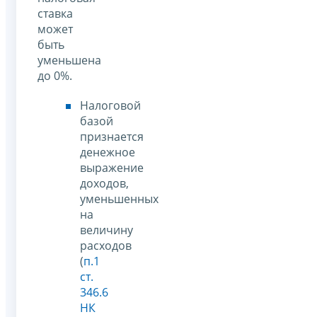
ставка
может
быть
уменьшена
до 0%.
Налоговой
базой
признается
денежное
выражение
доходов,
уменьшенных
на
величину
расходов
(
п.1
ст.
346.6
НК