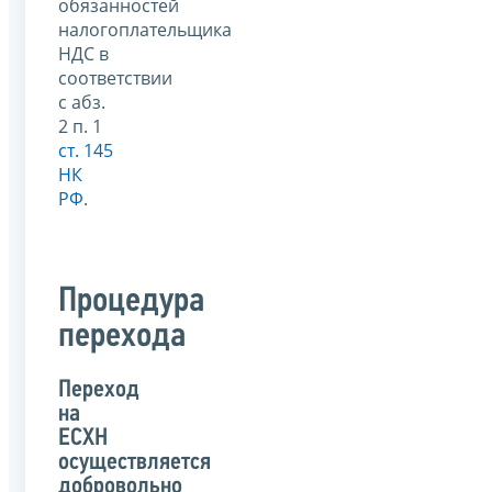
обязанностей
налогоплательщика
НДС в
соответствии
с абз.
2 п. 1
ст. 145
НК
РФ
.
Процедура
перехода
Переход
на
ЕСХН
осуществляется
добровольно