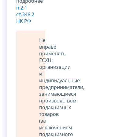
подробнее
п.2.1
ст.346.2
НК РФ
Не
вправе
применять
ЕСХН:
организации
и
индивидуальные
предприниматели,
занимающиеся
производством
подакцизных
товаров
(за
исключением
подакцизного