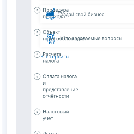
Процедура
Создай свой бизнес
перехода
Объект
Часто задаваемые вопросы
налогообложения
Расчета
Все сервисы
налога
Оплата налога
и
представление
отчётности
Налоговый
учет
Льготы