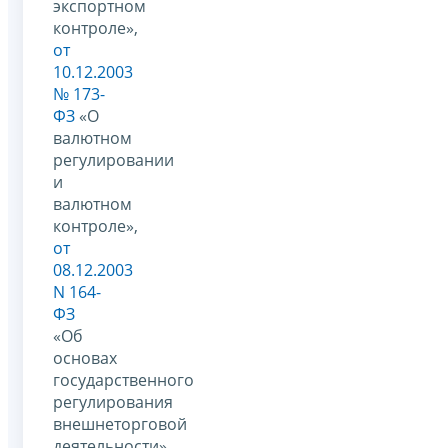
экспортном
контроле»,
от
10.12.2003
№ 173-
ФЗ
«О
валютном
регулировании
и
валютном
контроле»,
от
08.12.2003
N 164-
ФЗ
«Об
основах
государственного
регулирования
внешнеторговой
деятельности»,