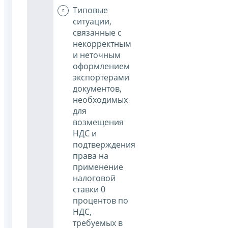
Типовые
ситуации,
связанные с
некорректным
и неточным
оформлением
экспортерами
документов,
необходимых
для
возмещения
НДС и
подтверждения
права на
применение
налоговой
ставки 0
процентов по
НДС,
требуемых в