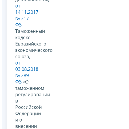
от
14.11.2017
№ 317-
ФЗ
Таможенный
кодекс
Евразийского
экономического
союза,
от
03.08.2018
№ 289-
ФЗ
«О
таможенном
регулировании
в
Российской
Федерации
и о
внесении