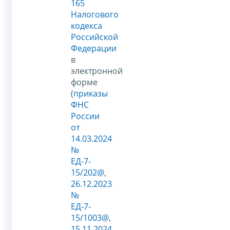
165
Налогового
кодекса
Российской
Федерации
в
электронной
форме
(
приказы
ФНС
России
от
14.03.2024
№
ЕД-7-
15/202@
,
26.12.2023
№
ЕД-7-
15/1003@
,
15.11.2024