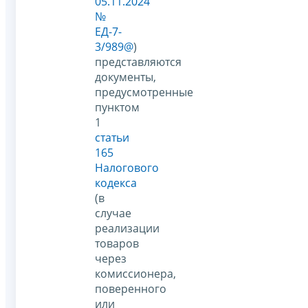
05.11.2024
№
ЕД-7-
3/989@
)
представляются
документы,
предусмотренные
пунктом
1
статьи
165
Налогового
кодекса
(в
случае
реализации
товаров
через
комиссионера,
поверенного
или