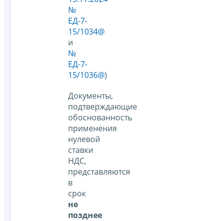
№
ЕД-7-
15/1034@
и
№
ЕД-7-
15/1036@
)
Документы,
подтверждающие
обоснованность
применения
нулевой
ставки
НДС,
представляются
в
срок
не
позднее