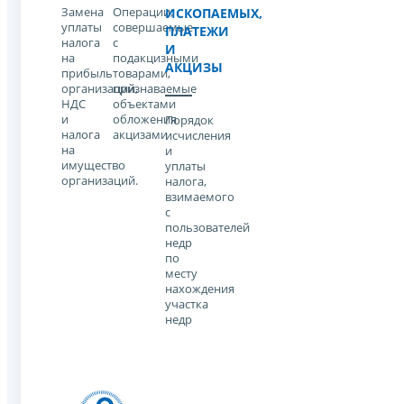
Замена
Операции,
ИСКОПАЕМЫХ,
уплаты
совершаемые
ПЛАТЕЖИ
налога
с
И
на
подакцизными
АКЦИЗЫ
прибыль
товарами,
организаций,
признаваемые
НДС
объектами
и
обложения
Порядок
налога
акцизами
исчисления
на
и
имущество
уплаты
организаций.
налога,
взимаемого
с
пользователей
недр
по
месту
нахождения
участка
недр