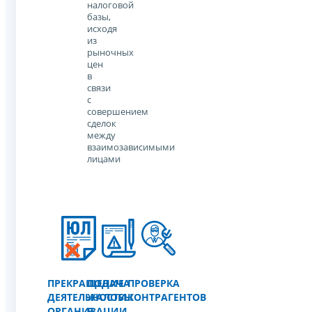
налоговой
базы,
исходя
из
рыночных
цен
в
связи
с
совершением
сделок
между
взаимозависимыми
лицами
ПРЕКРАЩЕНИЕ
ПОДАЧА
ПРОВЕРКА
ДЕЯТЕЛЬНОСТИ
ЖАЛОБЫ
КОНТРАГЕНТОВ
ОРГАНИЗАЦИИ
В