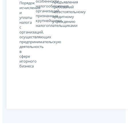
особенности
предъявления
Порядок
налогообложения
требований
исчисления
организаций,
несостоятельному
и
признанных
кредитному
уплаты
крупнейшими
учреждению
налога
налогоплательщиками
с
организаций,
осуществляющих
предпринимательскую
деятельность
в
сфере
игорного
бизнеса