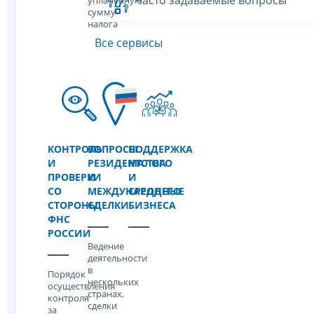
уплаченную
сумму
налога
Все сервисы
КОНТРОЛЬ
ВОПРОСЫ
ПОДДЕРЖКА
И
РЕЗИДЕНТСТВА
МАЛОГО
ПРОВЕРКИ
И
И
СО
МЕЖДУНАРОДНЫЕ
СРЕДНЕГО
СТОРОНЫ
СДЕЛКИ
БИЗНЕСА
ФНС
РОССИИ
Ведение
деятельности
в
Порядок
нескольких
осуществления
странах,
контроля
сделки
за