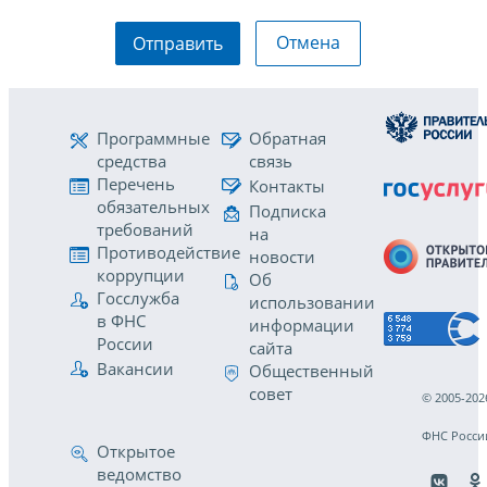
Отмена
Отправить
Программные
Обратная
средства
связь
Перечень
Контакты
обязательных
Подписка
требований
на
Противодействие
новости
коррупции
Об
Госслужба
использовании
в ФНС
информации
России
сайта
Вакансии
Общественный
совет
© 2005-202
ФНС Росси
Открытое
ведомство