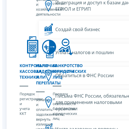
Интеграция и доступ к базам да
счетах
и
ЕГРЮЛ и ЕГРИП
хозяйственной
деятельности
Создай свой бизнес
Уплата налогов и пошлин
КОНТРОЛЬНО-
НАЛИЧИЕ
БАНКРОТСТВО
КАССОВАЯ
ЗАДОЛЖЕННОСТИ
ЮРИДИЧЕСКИХ
Обратиться в ФНС России
ТЕХНИКА
ИЛИ
ЛИЦ
ПЕРЕПЛАТЫ
Порядок
Порядок
Письма ФНС России, обязатель
регистрации
и
Узнать
для применения налоговыми
и
особенности
и
органами
учета
банкротства
оплатить
ККТ
юридических
задолженность,
лиц
вернуть
излишне
Часто задаваемые вопросы