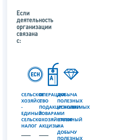
Если
деятельность
организации
связана
с:
СЕЛЬСКОЕ
ОПЕРАЦИИ
ДОБЫЧА
ХОЗЯЙСТВО
С
ПОЛЕЗНЫХ
-
ПОДАКЦИЗНЫМИ
ИСКОПАЕМЫХ
ЕДИНЫЙ
ТОВАРАМИ
-
СЕЛЬСКОХОЗЯЙСТВЕННЫЙ
-
НАЛОГ
НАЛОГ
АКЦИЗЫ
НА
ДОБЫЧУ
ПОЛЕЗНЫХ