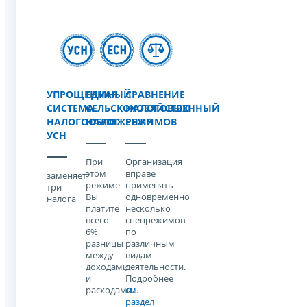
УПРОЩЕННАЯ
ЕДИНЫЙ
СРАВНЕНИЕ
СИСТЕМА
СЕЛЬСКОХОЗЯЙСТВЕННЫЙ
НАЛОГОВЫХ
НАЛОГООБЛОЖЕНИЯ
НАЛОГ
РЕЖИМОВ
УСН
При
Организация
этом
вправе
заменяет
режиме
применять
три
Вы
одновременно
налога
платите
несколько
всего
спецрежимов
6%
по
разницы
различным
между
видам
доходами
деятельности.
и
Подробнее
расходами
см.
раздел