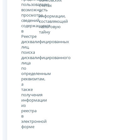
банковских
пользователю
счетах
возможность
и
просмотра
информации,
сведений,
составляющей
содержащихся
налоговую
в
тайну
Реестре
дисквалифицированных
лиц,
поиска
дисквалифицированного
лица
по
определенным
реквизитам,
а
также
получения
информации
из
реестра
в
электронной
форме