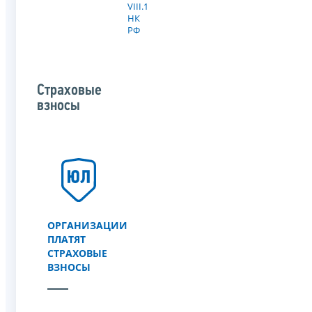
VIII.1
НК
РФ
Страховые
взносы
ОРГАНИЗАЦИИ
ПЛАТЯТ
СТРАХОВЫЕ
ВЗНОСЫ