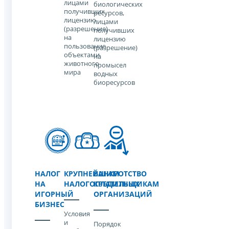
лицами
биологических
получивших
ресурсов,
лицензию
лицами
(разрешение)
получивших
на
лицензию
пользование
(разрешение)
объектами
на
животного
промысел
мира
водных
биоресурсов
НАЛОГ
КРУПНЕЙШИМ
БАНКРОТСТВО
НА
НАЛОГОПЛАТЕЛЬЩИКАМ
КРЕДИТНЫХ
ИГОРНЫЙ
ОРГАНИЗАЦИЙ
БИЗНЕС
Условия
и
Порядок