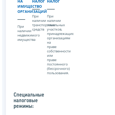
НА
НАЛОГ
НАЛОГ
ИМУЩЕСТВО
ОРГАНИЗАЦИЙ
При
При
наличии
наличии
транспортных
земельных
При
средств
участков,
наличии
принадлежащих
недвижимого
организациям
имущества
на
праве
собственности
или
праве
постоянного
(бессрочного)
пользования.
Специальные
налоговые
режимы: