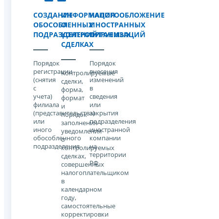
СОЗДАНИЕ
ИНФОРМАЦИЯ
НАЛОГООБЛОЖЕНИЕ
ОБОСОБЛЕННЫХ
О
ИНОСТРАННЫХ
ПОДРАЗДЕЛЕНИЙ
КОНТРОЛИРУЕМЫХ
ОРГАНИЗАЦИЙ
СДЕЛКАХ
Порядок
Порядок
регистрации
внесения
Контролируемые
(снятия
изменений
сделки,
с
в
форма,
учета)
сведения
формат
филиала
или
и
(представительства)
закрытия
порядок
или
подразделения
заполнения
иного
иностранной
уведомления
обособленного
компании
о
подразделения
на
контролируемых
территории
сделках,
РФ
совершенных
налогоплательщиком
в
календарном
году,
самостоятельные
корректировки