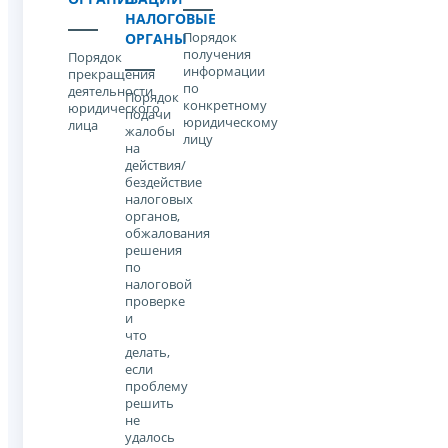
НАЛОГОВЫЕ
Порядок
ОРГАНЫ
получения
Порядок
информации
прекращения
по
деятельности
Порядок
конкретному
юридического
подачи
юридическому
лица
жалобы
лицу
на
действия/
бездействие
налоговых
органов,
обжалования
решения
по
налоговой
проверке
и
что
делать,
если
проблему
решить
не
удалось