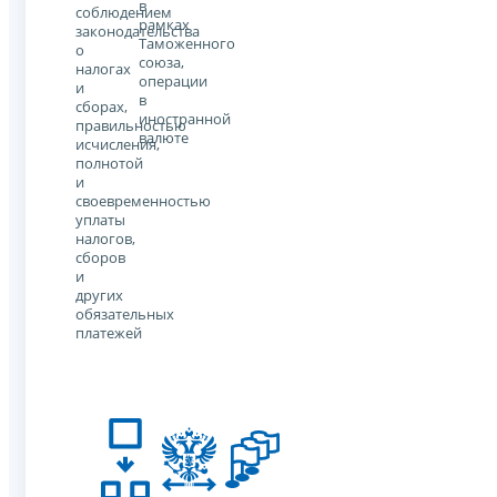
в
соблюдением
рамках
законодательства
Таможенного
о
союза,
налогах
операции
и
в
сборах,
иностранной
правильностью
валюте
исчисления,
полнотой
и
своевременностью
уплаты
налогов,
сборов
и
других
обязательных
платежей