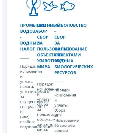
ПРОМЫШЛЕННЫЙ
ОХОТА
РЫБОЛОВСТВО
ВОДОЗАБОР
-
-
-
СБОР
СБОР
ВОДНЫЙ
ЗА
ЗА
НАЛОГ
ПОЛЬЗОВАНИЕ
ПОЛЬЗОВАНИЕ
ОБЪЕКТАМИ
ОБЪЕКТАМИ
ЖИВОТНОГО
ВОДНЫХ
Порядок
МИРА
БИОЛОГИЧЕСКИХ
исчисления
РЕСУРСОВ
и
уплаты
Порядок
налога,
исчисления
Порядок
уплачиваемого
и
исчисления
за
уплаты
и
осуществление
cбора
уплаты
специального
за
cбора
и
пользование
за
(или)
объектами
пользование
особого
животного
объектами
водопользования
мира,
водных