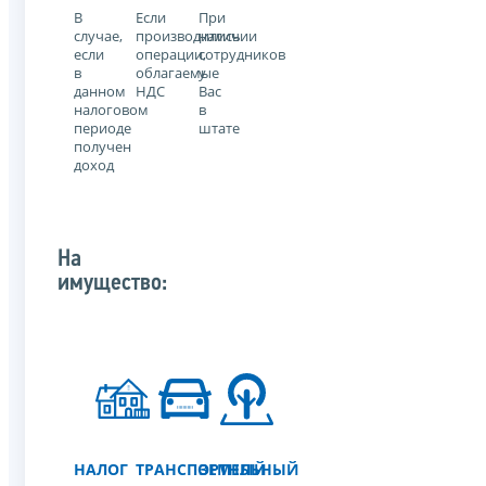
В
Если
При
случае,
производились
наличии
если
операции,
сотрудников
в
облагаемые
у
данном
НДС
Вас
налоговом
в
периоде
штате
получен
доход
На
имущество:
НАЛОГ
ТРАНСПОРТНЫЙ
ЗЕМЕЛЬНЫЙ