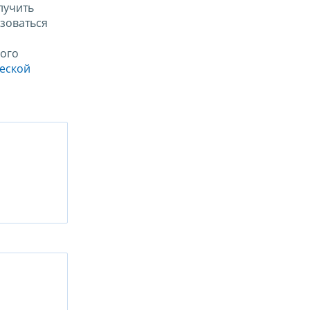
лучить
зоваться
ого
ческой