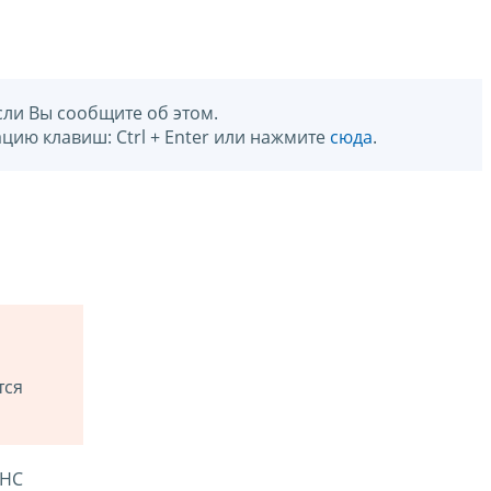
сли Вы сообщите об этом.
цию клавиш: Ctrl + Enter или нажмите
сюда
.
тся
ФНС