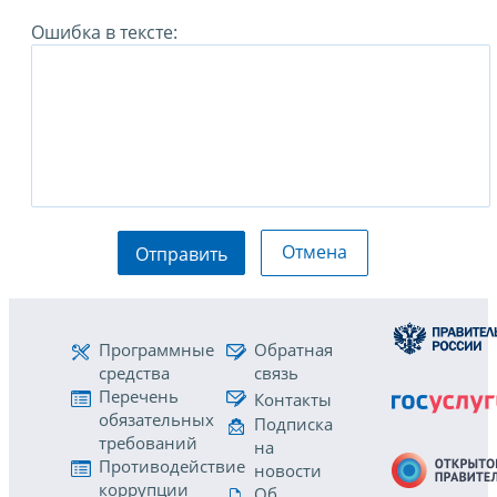
Ошибка в тексте:
Отмена
Отправить
Программные
Обратная
средства
связь
Перечень
Контакты
обязательных
Подписка
требований
на
Противодействие
новости
коррупции
Об