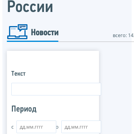
России
Новости
всего: 14
Текст
Период
с
по