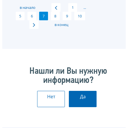
в начало
1
...
5
6
7
8
9
10
в конец
Нашли ли Вы нужную
информацию?
Нет
Да