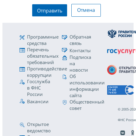
Отмена
Отправить
Программные
Обратная
средства
связь
Перечень
Контакты
обязательных
Подписка
требований
на
Противодействие
новости
коррупции
Об
Госслужба
использовании
в ФНС
информации
России
сайта
Вакансии
Общественный
совет
© 2005-202
ФНС Росси
Открытое
ведомство