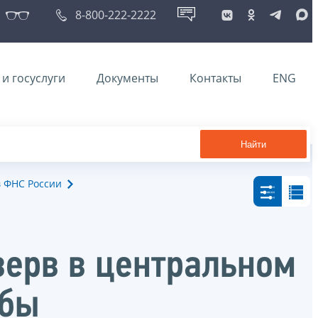
8-800-222-2222
и госуслуги
Документы
Контакты
ENG
Найти
в ФНС России
зерв в центральном
жбы