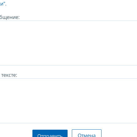
и".
бщение:
тексте:
Отмена
Отправить