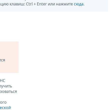
цию клавиш: Ctrl + Enter или нажмите
сюда
.
тся
ФНС
лучить
зоваться
ого
ческой