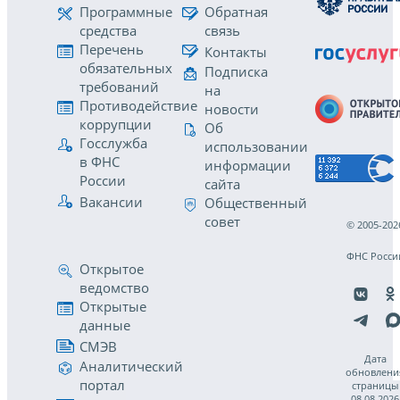
Программные
Обратная
средства
связь
Перечень
Контакты
обязательных
Подписка
требований
на
Противодействие
новости
коррупции
Об
Госслужба
использовании
в ФНС
информации
России
сайта
Вакансии
Общественный
совет
© 2005-202
ФНС Росси
Открытое
ведомство
Открытые
данные
СМЭВ
Дата
Аналитический
обновлени
портал
страницы
08.08.2026