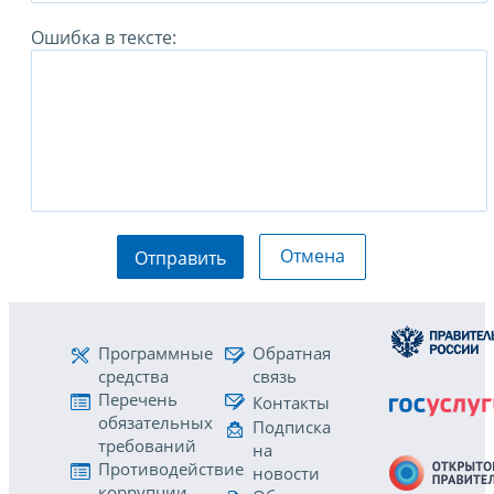
Ошибка в тексте:
Отмена
Отправить
Программные
Обратная
средства
связь
Перечень
Контакты
обязательных
Подписка
требований
на
Противодействие
новости
коррупции