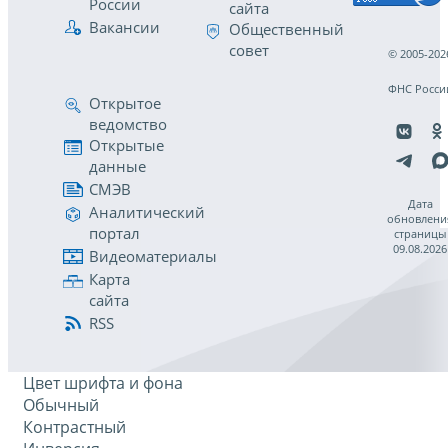
России
сайта
Вакансии
Общественный
совет
© 2005-202
ФНС Росси
Открытое
ведомство
Открытые
данные
СМЭВ
Дата
Аналитический
обновлени
портал
страницы
09.08.2026
Видеоматериалы
Карта
сайта
RSS
Цвет шрифта и фона
Обычный
Контрастный