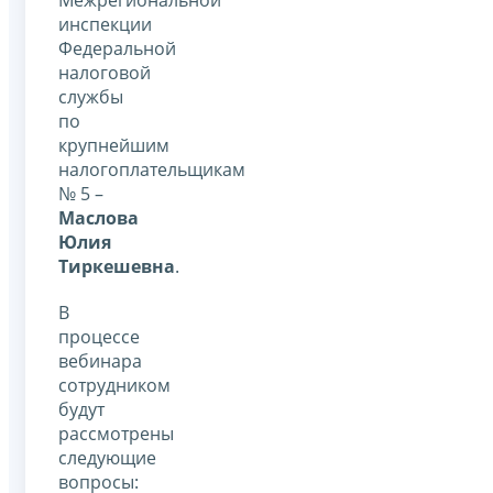
Межрегиональной
инспекции
Федеральной
налоговой
службы
по
крупнейшим
налогоплательщикам
№ 5 –
Маслова
Юлия
Тиркешевна
.
В
процессе
вебинара
сотрудником
будут
рассмотрены
следующие
вопросы: