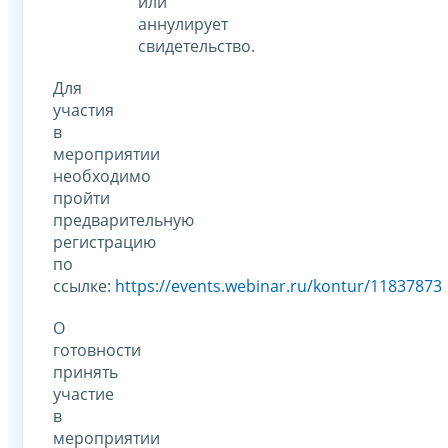
или
аннулирует
свидетельство.
Для
участия
в
мероприятии
необходимо
пройти
предварительную
регистрацию
по
ссылке:
https://events.webinar.ru/kontur/11837873
О
готовности
принять
участие
в
мероприятии