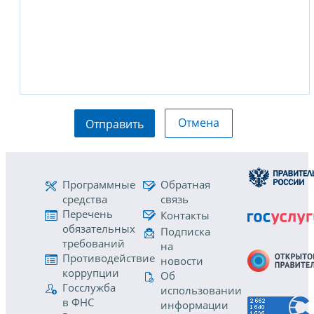
Отмена
Отправить
Программные
Обратная
средства
связь
Перечень
Контакты
обязательных
Подписка
требований
на
Противодействие
новости
коррупции
Об
Госслужба
использовании
в ФНС
информации