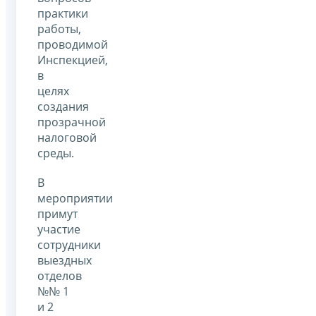
практики
работы,
проводимой
Инспекцией,
в
целях
создания
прозрачной
налоговой
среды.
В
мероприятии
примут
участие
сотрудники
выездных
отделов
№№ 1
и 2