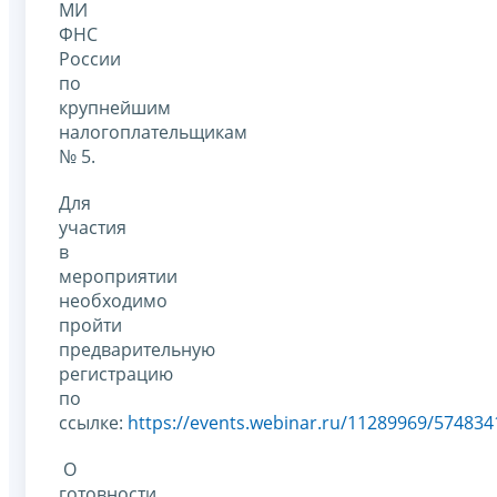
МИ
ФНС
России
по
крупнейшим
налогоплательщикам
№ 5.
Для
участия
в
мероприятии
необходимо
пройти
предварительную
регистрацию
по
ссылке:
https://events.webinar.ru/11289969/574834
О
готовности