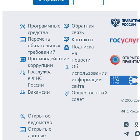
Программные
Обратная
средства
связь
Перечень
Контакты
обязательных
Подписка
требований
на
Противодействие
новости
коррупции
Об
Госслужба
использовании
в ФНС
информации
России
сайта
Вакансии
Общественный
совет
© 2005-202
ФНС Росси
Открытое
ведомство
Открытые
данные