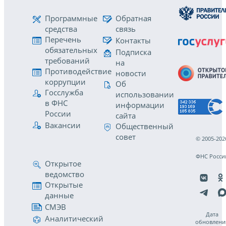
Программные
Обратная
средства
связь
Перечень
Контакты
обязательных
Подписка
требований
на
Противодействие
новости
коррупции
Об
Госслужба
использовании
в ФНС
информации
России
сайта
Вакансии
Общественный
совет
© 2005-202
ФНС Росси
Открытое
ведомство
Открытые
данные
СМЭВ
Дата
Аналитический
обновлени