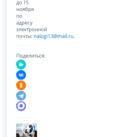
до 15
ноября
по
адресу
электронной
почты:
nalogi13@mail.ru
.
Поделиться: