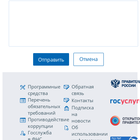
Отмена
Отправить
Программные
Обратная
средства
связь
Перечень
Контакты
обязательных
Подписка
требований
на
Противодействие
новости
коррупции
Об
Госслужба
использовании
в ФНС