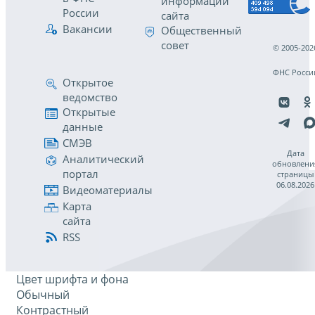
информации
России
сайта
Вакансии
Общественный
совет
© 2005-202
ФНС Росси
Открытое
ведомство
Открытые
данные
СМЭВ
Дата
Аналитический
обновлени
портал
страницы
06.08.2026
Видеоматериалы
Карта
сайта
RSS
Цвет шрифта и фона
Обычный
Контрастный