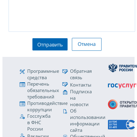
Отмена
Отправить
Программные
Обратная
средства
связь
Перечень
Контакты
обязательных
Подписка
требований
на
Противодействие
новости
коррупции
Об
Госслужба
использовании
в ФНС
информации
России
сайта
Вакансии
Общественный