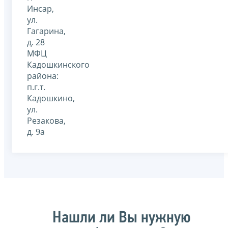
Инсар,
ул.
Гагарина,
д. 28
МФЦ
Кадошкинского
района:
п.г.т.
Кадошкино,
ул.
Резакова,
д. 9а
Нашли ли Вы нужную