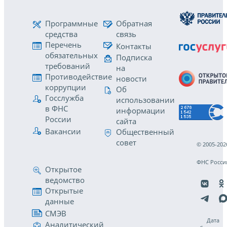
Программные
Обратная
средства
связь
Перечень
Контакты
обязательных
Подписка
требований
на
Противодействие
новости
коррупции
Об
Госслужба
использовании
в ФНС
информации
России
сайта
Вакансии
Общественный
совет
© 2005-202
ФНС Росси
Открытое
ведомство
Открытые
данные
СМЭВ
Дата
Аналитический