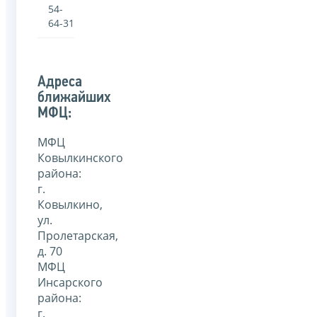
54-
64-31
Адреса
ближайших
МФЦ:
МФЦ
Ковылкинского
района:
г.
Ковылкино,
ул.
Пролетарская,
д. 70
МФЦ
Инсарского
района:
г.