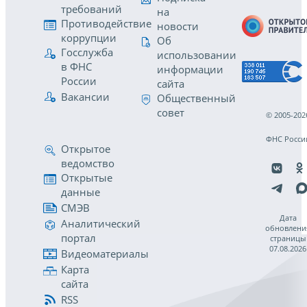
требований
на
Противодействие
новости
коррупции
Об
Госслужба
использовании
в ФНС
информации
России
сайта
Вакансии
Общественный
совет
© 2005-202
ФНС Росси
Открытое
ведомство
Открытые
данные
СМЭВ
Дата
Аналитический
обновлени
портал
страницы
07.08.2026
Видеоматериалы
Карта
сайта
RSS