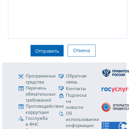
Отмена
Отправить
Программные
Обратная
средства
связь
Перечень
Контакты
обязательных
Подписка
требований
на
Противодействие
новости
коррупции
Об
Госслужба
использовании
в ФНС
информации