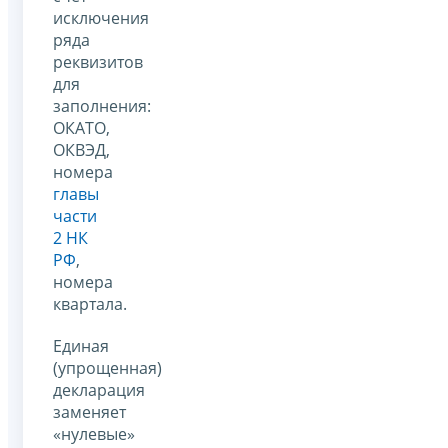
исключения
ряда
реквизитов
для
заполнения:
ОКАТО,
ОКВЭД,
номера
главы
части
2 НК
РФ
,
номера
квартала.
Единая
(упрощенная)
декларация
заменяет
«нулевые»