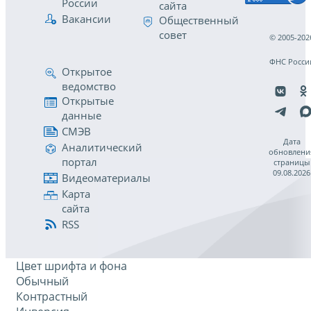
России
сайта
Вакансии
Общественный
совет
© 2005-202
ФНС Росси
Открытое
ведомство
Открытые
данные
СМЭВ
Дата
Аналитический
обновлени
портал
страницы
09.08.2026
Видеоматериалы
Карта
сайта
RSS
Цвет шрифта и фона
Обычный
Контрастный