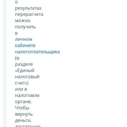
о
результатах
перерасчета
можно
получить
в
личном
кабинете
налогоплательщика
(в
разделе
«Единый
налоговый
счет»)
или в
налоговом
органе.
Чтобы
вернуть
деньги,
достаточно