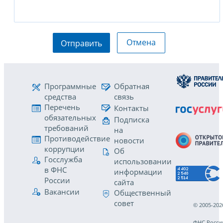
Отмена
Отправить
Программные
Обратная
средства
связь
Перечень
Контакты
обязательных
Подписка
требований
на
Противодействие
новости
коррупции
Об
Госслужба
использовании
в ФНС
информации
России
сайта
Вакансии
Общественный
совет
© 2005-202
ФНС Росси