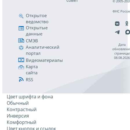
совет
© 2005-202
ФНС Росси
Открытое
ведомство
Открытые
данные
СМЭВ
Дата
Аналитический
обновлени
портал
страницы
08.08.2026
Видеоматериалы
Карта
сайта
RSS
Цвет шрифта и фона
Обычный
Контрастный
Инверсия
Комфортный
Цвет кнопок и ссылок