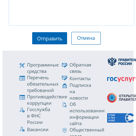
Отмена
Отправить
Программные
Обратная
средства
связь
Перечень
Контакты
обязательных
Подписка
требований
на
Противодействие
новости
коррупции
Об
Госслужба
использовании
в ФНС
информации
России
сайта
Вакансии
Общественный