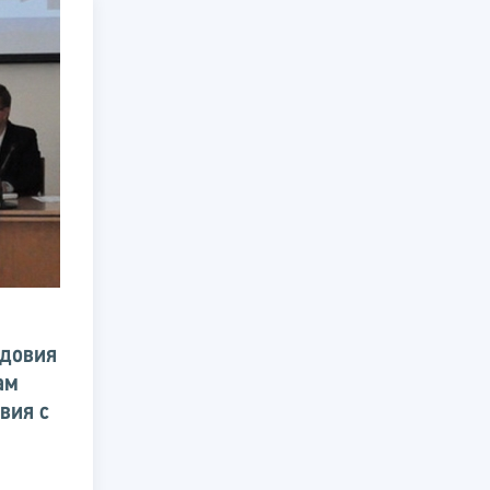
рдовия
ам
вия с