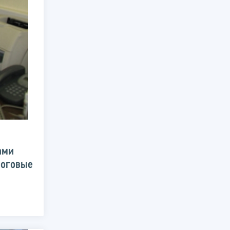
ами
логовые