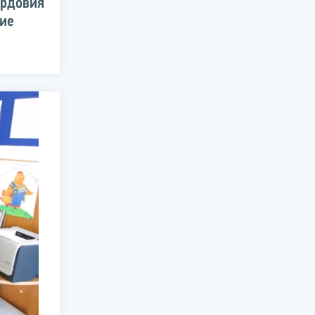
ордовия
ние