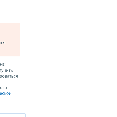
тся
ФНС
лучить
зоваться
ого
ческой