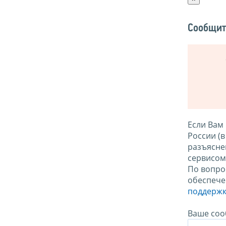
Сообщит
Если Вам
России (
разъясне
сервисо
По вопро
обеспече
поддержк
Ваше соо