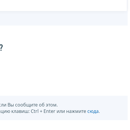
?
сли Вы сообщите об этом.
цию клавиш: Ctrl + Enter или нажмите
сюда
.