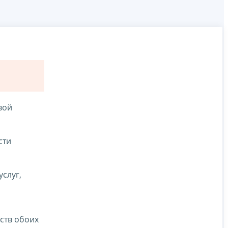
вой
сти
слуг,
ств обоих