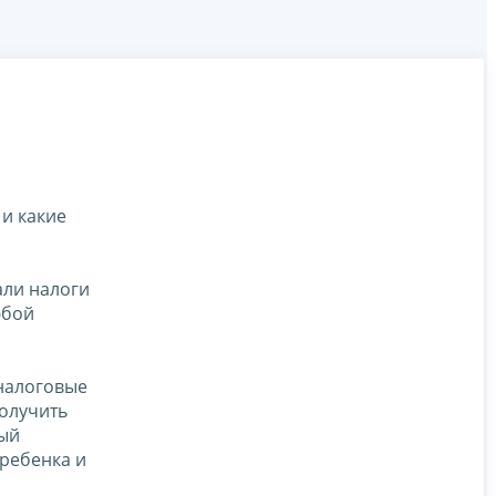
и какие
али налоги
юбой
налоговые
получить
ный
 ребенка и