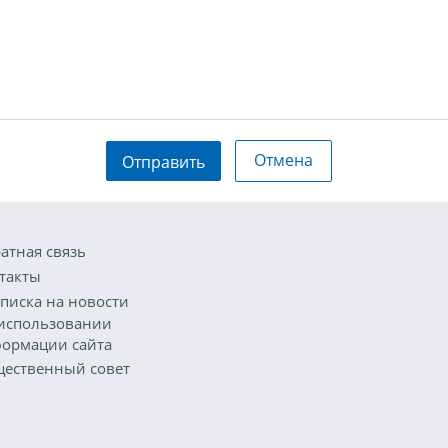
Отмена
Отправить
атная связь
такты
писка на новости
использовании
ормации сайта
ественный совет