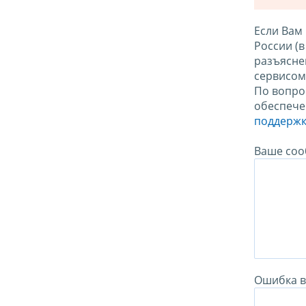
Если Вам
России (
разъясне
сервисо
По вопро
обеспече
поддержк
Ваше соо
Ошибка в 