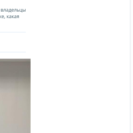
т владельцы
е, какая