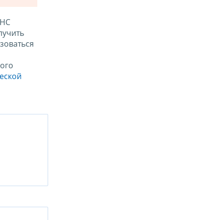
ФНС
лучить
зоваться
ого
ческой