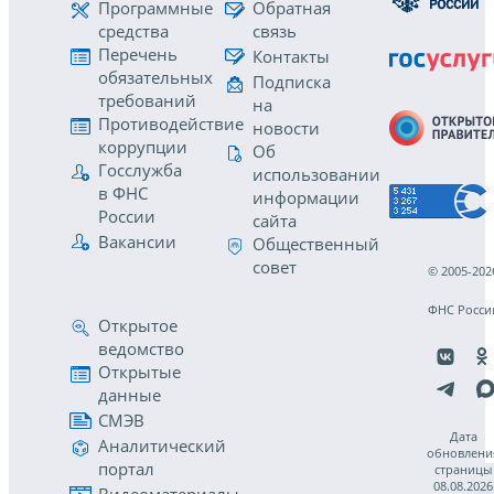
Программные
Обратная
средства
связь
Перечень
Контакты
обязательных
Подписка
требований
на
Противодействие
новости
коррупции
Об
Госслужба
использовании
в ФНС
информации
России
сайта
Вакансии
Общественный
совет
© 2005-202
ФНС Росси
Открытое
ведомство
Открытые
данные
СМЭВ
Дата
Аналитический
обновлени
портал
страницы
08.08.2026