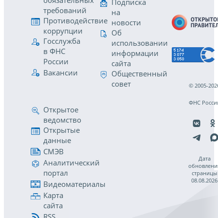
обязательных
Подписка
требований
на
Противодействие
новости
коррупции
Об
Госслужба
использовании
в ФНС
информации
России
сайта
Вакансии
Общественный
совет
© 2005-202
ФНС Росси
Открытое
ведомство
Открытые
данные
СМЭВ
Дата
Аналитический
обновлени
портал
страницы
08.08.2026
Видеоматериалы
Карта
сайта
RSS