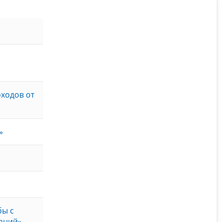
ходов от
»
бы с
аний»