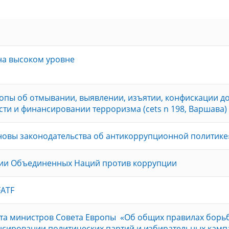
на высоком уровне
опы об отмывании, выявлении, изъятии, конфискации до
сти и финансировании терроризма (cets n 198, Варшава)
овы законодательства об антикоррупционной политике
ии Объединенных Наций против коррупции
FATF
та министров Совета Европы «Об общих правилах борь
сировании политических партий и избирательных камп