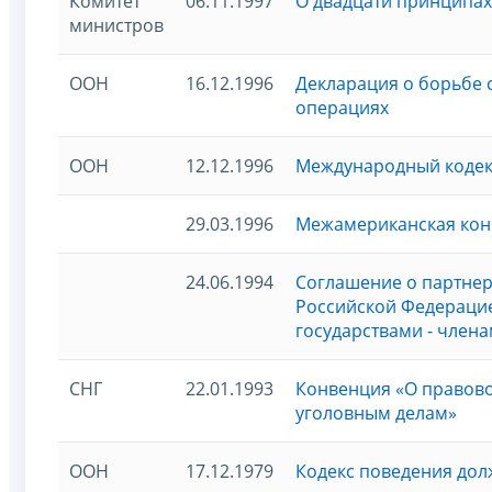
Комитет
06.11.1997
О двадцати принципах
министров
ООН
16.12.1996
Декларация о борьбе 
операциях
ООН
12.12.1996
Международный кодек
29.03.1996
Межамериканская кон
24.06.1994
Соглашение о партнер
Российской Федерацие
государствами - члена
СНГ
22.01.1993
Конвенция «О правов
уголовным делам»
ООН
17.12.1979
Кодекс поведения до