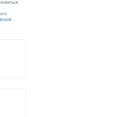
зоваться
ого
ческой