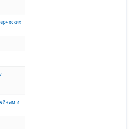
мерческих
у
мейным и