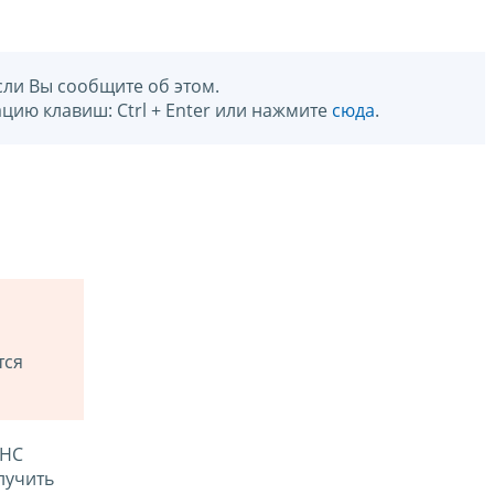
сли Вы сообщите об этом.
цию клавиш: Ctrl + Enter или нажмите
сюда
.
тся
ФНС
лучить