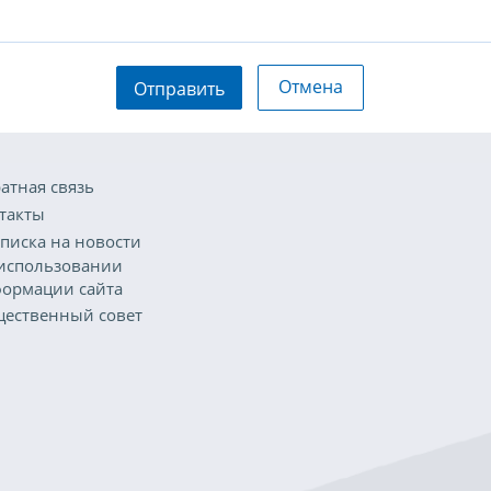
Отмена
Отправить
атная связь
такты
писка на новости
использовании
ормации сайта
ественный совет