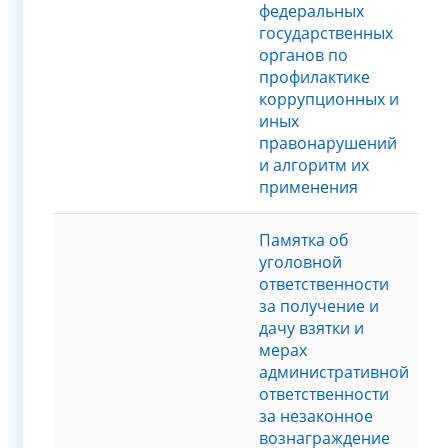
федеральных
государственных
органов по
профилактике
коррупционных и
иных
правонарушений
и алгоритм их
применения
Памятка об
уголовной
ответственности
за получение и
дачу взятки и
мерах
административной
ответственности
за незаконное
вознаграждение