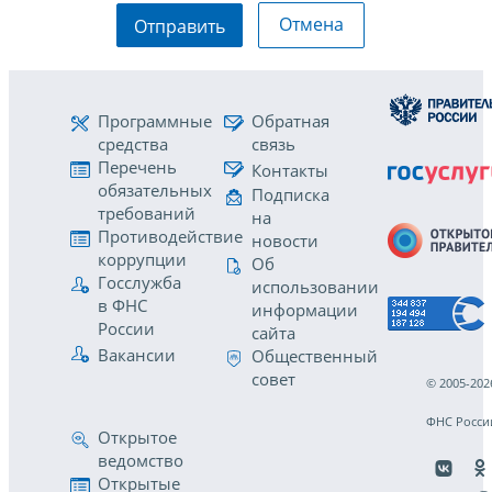
Отмена
Отправить
Программные
Обратная
средства
связь
Перечень
Контакты
обязательных
Подписка
требований
на
Противодействие
новости
коррупции
Об
Госслужба
использовании
в ФНС
информации
России
сайта
Вакансии
Общественный
совет
© 2005-202
ФНС Росси
Открытое
ведомство
Открытые