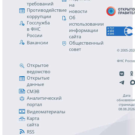
требований
на
Противодействие
новости
коррупции
Об
Госслужба
использовании
в ФНС
информации
России
сайта
Вакансии
Общественный
совет
© 2005-202
ФНС Росси
Открытое
ведомство
Открытые
данные
СМЭВ
Дата
Аналитический
обновлени
портал
страницы
08.08.2026
Видеоматериалы
Карта
сайта
RSS