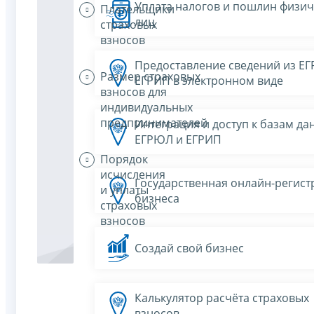
Уплата налогов и пошлин физич
Плательщики
лиц
страховых
взносов
Предоставление сведений из Е
Размер страховых
ЕГРИП в электронном виде
взносов для
индивидуальных
предпринимателей
Интеграция и доступ к базам да
ЕГРЮЛ и ЕГРИП
Порядок
исчисления
Государственная онлайн-регист
и уплаты
бизнеса
страховых
взносов
Создай свой бизнес
Калькулятор расчёта страховых
взносов