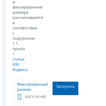
в
фиксированном
размере
рассчитываются
в
соответствии
с
подпунктом
1.1.
пункта
1
статьи
430
Кодекса
.
Фиксированный
Загрузить
размер
DOCX (16 KB)