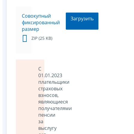
Совокупный
Загрузить
фиксированный
размер
ZIP (25 KB)
С
01.01.2023
плательщики
страховых
взносов,
являющиеся
получателями
пенсии
за
выслугу