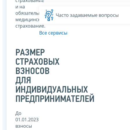
страхование
и на
обязательное
Часто задаваемые вопросы
медицинское
страхование.
Все сервисы
РАЗМЕР
СТРАХОВЫХ
ВЗНОСОВ
ДЛЯ
ИНДИВИДУАЛЬНЫХ
ПРЕДПРИНИМАТЕЛЕЙ
До
01.01.2023
взносы