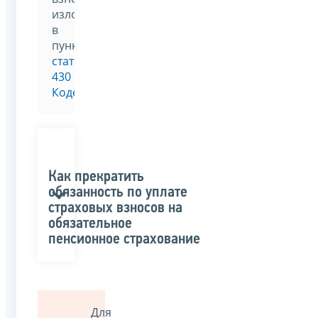
изложен
в
пункте 7
статьи
430
Кодекса
.
Как прекратить
обязанность по уплате
страховых взносов на
обязательное
пенсионное страхование
Для