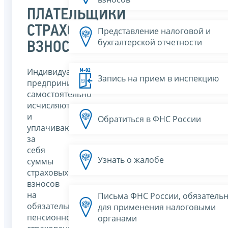
ПЛАТЕЛЬЩИКИ
СТРАХОВЫХ
Представление налоговой и
бухгалтерской отчетности
ВЗНОСОВ
Индивидуальные
Запись на прием в инспекцию
предприниматели
самостоятельно
исчисляют
и
Обратиться в ФНС России
уплачивают
за
себя
Узнать о жалобе
суммы
страховых
взносов
на
Письма ФНС России, обязатель
обязательное
для применения налоговыми
пенсионное
органами