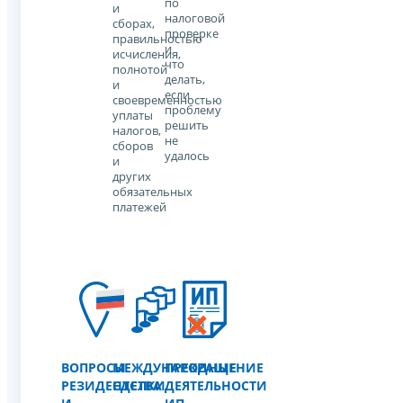
по
и
налоговой
сборах,
проверке
правильностью
и
исчисления,
что
полнотой
делать,
и
если
своевременностью
проблему
уплаты
решить
налогов,
не
сборов
удалось
и
других
обязательных
платежей
ВОПРОСЫ
МЕЖДУНАРОДНЫЕ
ПРЕКРАЩЕНИЕ
РЕЗИДЕНТСТВА
СДЕЛКИ
ДЕЯТЕЛЬНОСТИ