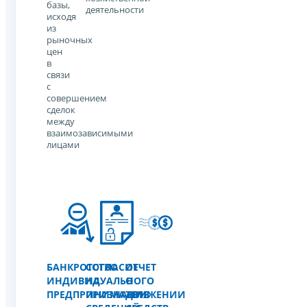
базы,
деятельности
исходя
из
рыночных
цен
в
связи
с
совершением
сделок
между
взаимозависимыми
лицами
БАНКРОТСТВО
СОГЛАСИЕ
ОТЧЕТ
ИНДИВИДУАЛЬНОГО
НА
О
ПРЕДПРИНИМАТЕЛЯ
ПРИЗНАНИЕ
ДВИЖЕНИИ