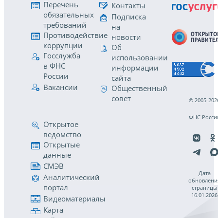
Перечень
Контакты
обязательных
Подписка
требований
на
Противодействие
новости
коррупции
Об
Госслужба
использовании
в ФНС
информации
России
сайта
Вакансии
Общественный
совет
© 2005-202
ФНС Росси
Открытое
ведомство
Открытые
данные
СМЭВ
Дата
Аналитический
обновлени
портал
страницы
16.01.2026
Видеоматериалы
Карта