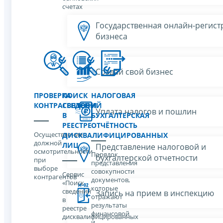
счетах
Государственная онлайн-регист
бизнеса
Создай свой бизнес
ПРОВЕРКА
ПОИСК
НАЛОГОВАЯ
КОНТРАГЕНТОВ
СВЕДЕНИЙ
И
Уплата налогов и пошлин
В
БУХГАЛТЕРСКАЯ
РЕЕСТРЕ
ОТЧЁТНОСТЬ
Осуществление
ДИСКВАЛИФИЦИРОВАННЫХ
должной
ЛИЦ
Представление налоговой и
осмотрительности
Порядок
бухгалтерской отчетности
при
представления
выборе
совокупности
Сервис
контрагентов
документов,
«Поиск
которые
сведений
Запись на прием в инспекцию
отражают
в
результаты
реестре
финансовой
дисквалифицированных
и