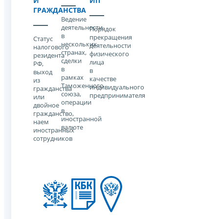
И
ИП
ГРАЖДАНСТВА
Ведение
деятельности
Порядок
в
прекращения
Статус
нескольких
деятельности
налогового
странах,
физического
резидента
сделки
лица
РФ,
в
в
выход
рамках
качестве
из
Таможенного
индивидуального
гражданства
союза,
предпринимателя
или
операции
двойное
в
гражданство,
иностранной
наем
валюте
иностранных
сотрудников