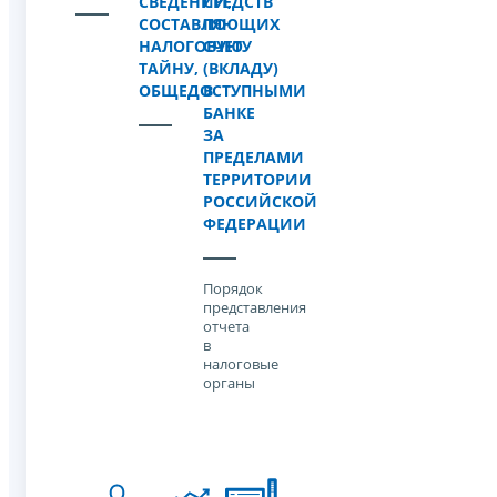
СВЕДЕНИЙ,
СРЕДСТВ
СОСТАВЛЯЮЩИХ
ПО
НАЛОГОВУЮ
СЧЕТУ
ТАЙНУ,
(ВКЛАДУ)
ОБЩЕДОСТУПНЫМИ
В
БАНКЕ
ЗА
ПРЕДЕЛАМИ
ТЕРРИТОРИИ
РОССИЙСКОЙ
ФЕДЕРАЦИИ
Порядок
представления
отчета
в
налоговые
органы