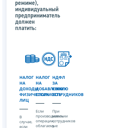
режиме),
индивидуальный
предприниматель
должен
платить:
НАЛОГ
НАЛОГ
НДФЛ
НА
НА
ЗА
ДОХОДЫ
ДОБАВЛЕННУЮ
СВОИХ
ФИЗИЧЕСКИХ
СТОИМОСТЬ
СОТРУДНИКОВ
ЛИЦ
Если
При
производились
наличии
В
операции,
сотрудников
случае,
облагаемые
у
если