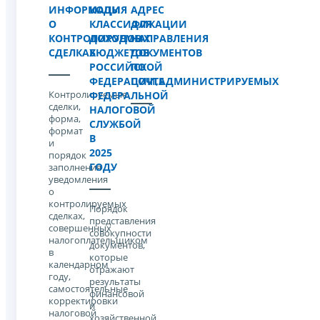
ИНФОРМАЦИЯ
КОДЫ
АДРЕС
О
КЛАССИФИКАЦИИ
ДЛЯ
КОНТРОЛИРУЕМЫХ
ДОХОДОВ
НАПРАВЛЕНИЯ
СДЕЛКАХ
БЮДЖЕТОВ
ДОКУМЕНТОВ
РОССИЙСКОЙ
ПО
ФЕДЕРАЦИИ,АДМИНИСТРИРУЕМЫХ
ПОЧТЕ
Контролируемые
ФЕДЕРАЛЬНОЙ
сделки,
НАЛОГОВОЙ
форма,
СЛУЖБОЙ
формат
В
и
2025
порядок
ГОДУ
заполнения
уведомления
о
контролируемых
Порядок
сделках,
представления
совершенных
совокупности
налогоплательщиком
документов,
в
которые
календарном
отражают
году,
результаты
самостоятельные
финансовой
корректировки
и
налоговой
хозяйственной