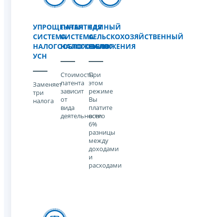
УПРОЩЕННАЯ
ПАТЕНТНАЯ
ЕДИНЫЙ
СИСТЕМА
СИСТЕМА
СЕЛЬСКОХОЗЯЙСТВЕННЫЙ
НАЛОГООБЛОЖЕНИЯ
НАЛОГООБЛОЖЕНИЯ
НАЛОГ
УСН
Стоимость
При
патента
этом
Заменяет
зависит
режиме
три
от
Вы
налога
вида
платите
деятельности
всего
6%
разницы
между
доходами
и
расходами