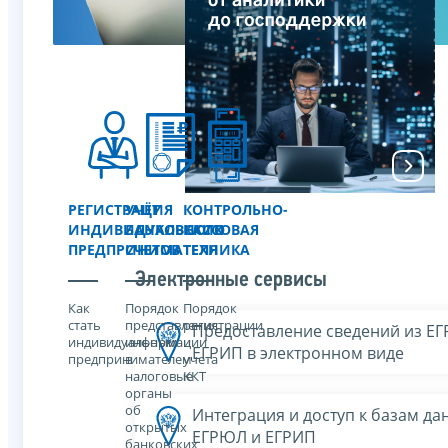
РЕГИСТРАЦИЯ
УЧЁТ
КОНТРОЛЬНО-
ИНДИВИДУАЛЬНОГО
БАНКОВСКИХ
КАССОВАЯ
ПРЕДПРИНИМАТЕЛЯ
СЧЕТОВ
ТЕХНИКА
Электронные сервисы
Как
Порядок
Порядок
стать
представления
регистрации
Предоставление сведений из Е
индивидуальным
информации
и
ЕГРИП в электронном виде
предпринимателем
в
учета
налоговые
ККТ
органы
об
Интеграция и доступ к базам да
открытых
ЕГРЮЛ и ЕГРИП
банковских