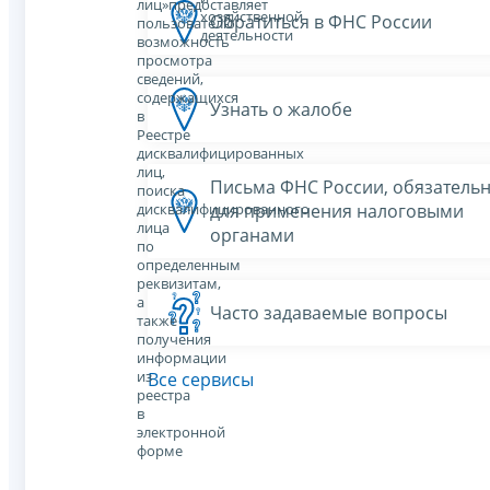
лиц»предоставляет
хозяйственной
Обратиться в ФНС России
пользователю
деятельности
возможность
просмотра
сведений,
содержащихся
Узнать о жалобе
в
Реестре
дисквалифицированных
лиц,
Письма ФНС России, обязатель
поиска
для применения налоговыми
дисквалифицированного
лица
органами
по
определенным
реквизитам,
а
Часто задаваемые вопросы
также
получения
информации
из
Все сервисы
реестра
в
электронной
форме