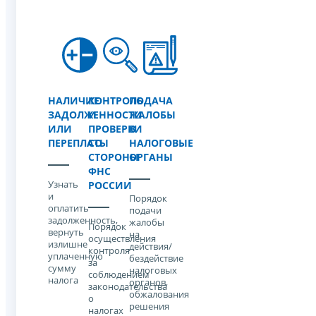
НАЛИЧИЕ
КОНТРОЛЬ
ПОДАЧА
ЗАДОЛЖЕННОСТИ
И
ЖАЛОБЫ
ИЛИ
ПРОВЕРКИ
В
ПЕРЕПЛАТЫ
СО
НАЛОГОВЫЕ
СТОРОНЫ
ОРГАНЫ
ФНС
Узнать
РОССИИ
и
Порядок
оплатить
подачи
задолженность,
жалобы
Порядок
вернуть
на
осуществления
излишне
действия/
контроля
уплаченную
бездействие
за
сумму
налоговых
соблюдением
налога
органов,
законодательства
обжалования
о
решения
налогах