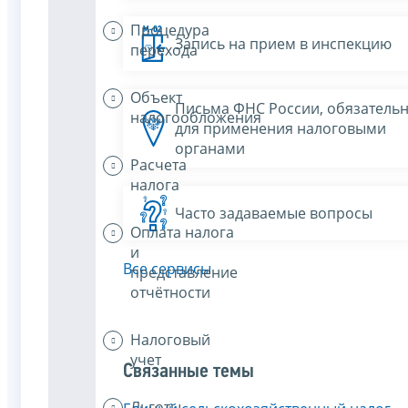
Процедура
Запись на прием в инспекцию
перехода
Объект
Письма ФНС России, обязатель
налогообложения
для применения налоговыми
органами
Расчета
налога
Часто задаваемые вопросы
Оплата налога
и
Все сервисы
представление
отчётности
Налоговый
учет
Связанные темы
Льготы