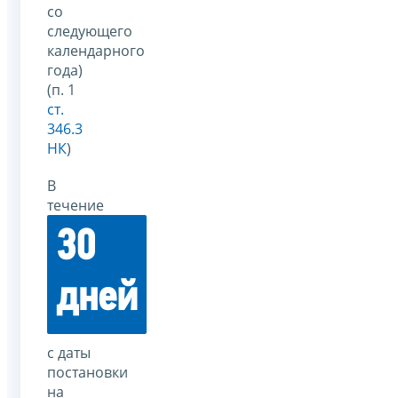
со
следующего
календарного
года)
(п. 1
ст.
346.3
НК
)
В
течение
30
дней
с даты
постановки
на