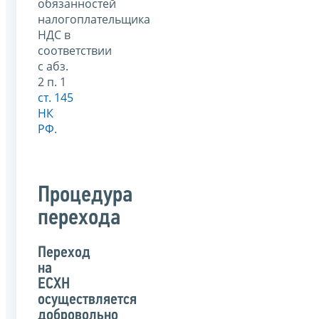
обязанностей
налогоплательщика
НДС в
соответствии
с абз.
2 п. 1
ст. 145
НК
РФ
.
Процедура
перехода
Переход
на
ЕСХН
осуществляется
добровольно