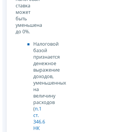
ставка
может
быть
уменьшена
до 0%.
Налоговой
базой
признается
денежное
выражение
доходов,
уменьшенных
на
величину
расходов
(
п.1
ст.
346.6
НК