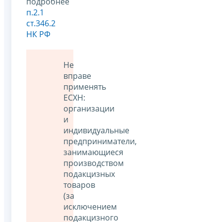
подробнее
п.2.1
ст.346.2
НК РФ
Не
вправе
применять
ЕСХН:
организации
и
индивидуальные
предприниматели,
занимающиеся
производством
подакцизных
товаров
(за
исключением
подакцизного