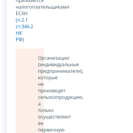
признаются
налогоплательщиками
ЕСХН
(
п.2.1
ст.346.2
НК
РФ
)
Организации
(индивидуальные
предприниматели),
которые
не
производят
сельхозпродукцию,
а
только
осуществляют
ее
первичную