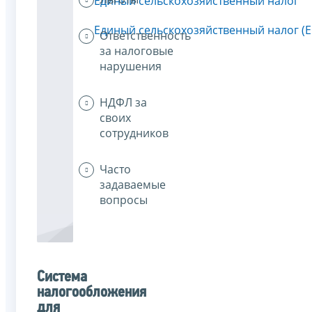
Единый сельскохозяйственный налог
Единый сельскохозяйственный налог (
Ответственность
за налоговые
нарушения
НДФЛ за
своих
сотрудников
Часто
задаваемые
вопросы
Система
налогообложения
для