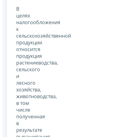
В
целях
налогообложения
к
сельскохозяйственной
продукции
относится
продукция
растениеводства,
сельского
и
лесного
хозяйства,
животноводства,
в том
числе
полученная
в
результате
выращивания