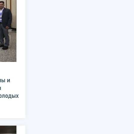
мы и
в
молодых