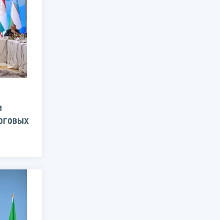
и
оговых