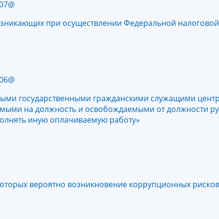
307@
озникающих при осуществлении Федеральной налоговой 
306@
ными государственными гражданскими служащими центр
емыми на должность и освобождаемыми от должности р
олнять иную оплачиваемую работу»
которых вероятно возникновение коррупционных риско