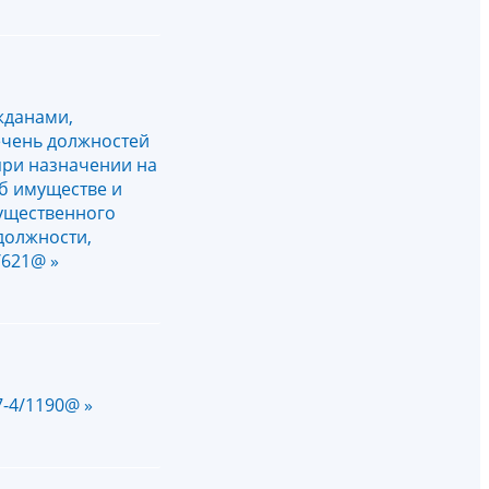
жданами,
ечень должностей
при назначении на
б имуществе и
мущественного
должности,
/621@ »
7-4/1190@ »