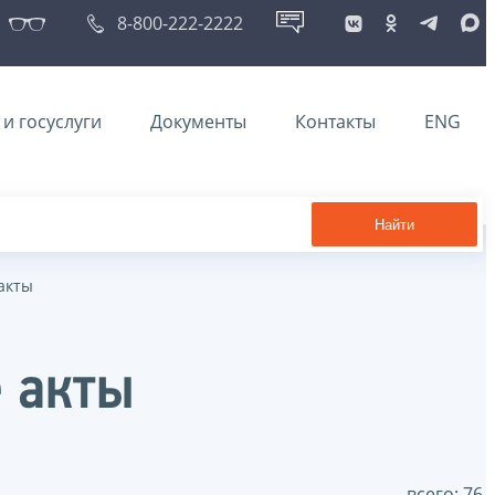
8-800-222-2222
и госуслуги
Документы
Контакты
ENG
Найти
акты
 акты
всего: 76