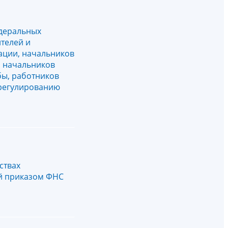
едеральных
телей и
ации, начальников
, начальников
бы, работников
урегулированию
ствах
ый приказом ФНС