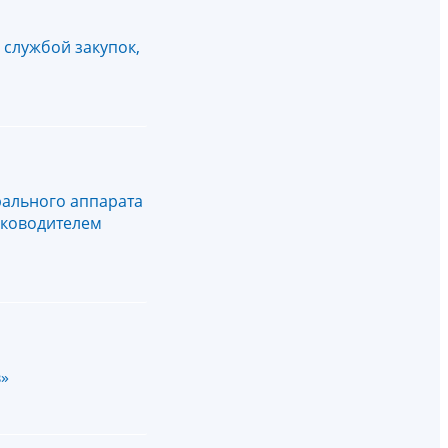
службой закупок,
ального аппарата
уководителем
в»