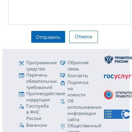
Отмена
Отправить
Программные
Обратная
средства
связь
Перечень
Контакты
обязательных
Подписка
требований
на
Противодействие
новости
коррупции
Об
Госслужба
использовании
в ФНС
информации
России
сайта
Вакансии
Общественный
совет